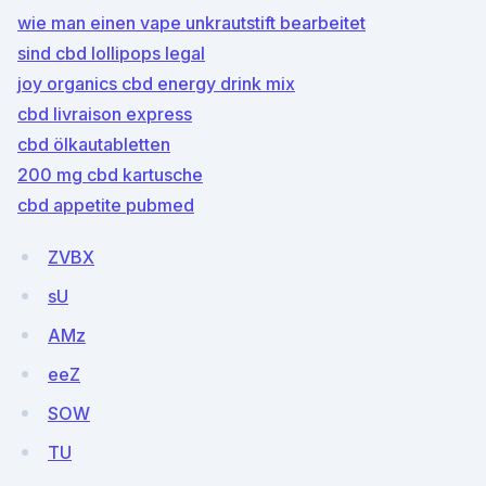
wie man einen vape unkrautstift bearbeitet
sind cbd lollipops legal
joy organics cbd energy drink mix
cbd livraison express
cbd ölkautabletten
200 mg cbd kartusche
cbd appetite pubmed
ZVBX
sU
AMz
eeZ
SOW
TU