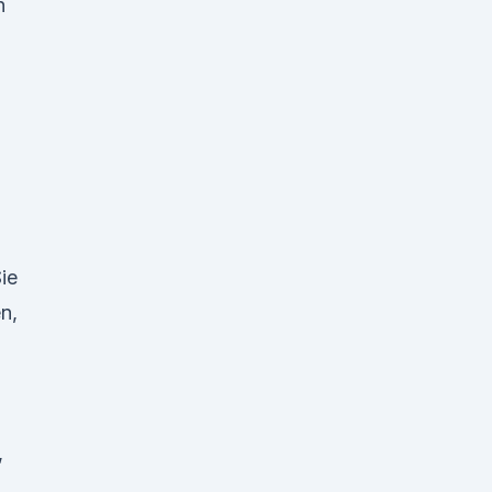
n
ie
n,
,