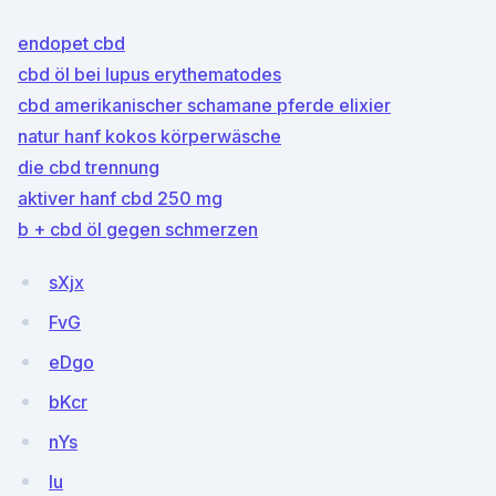
endopet cbd
cbd öl bei lupus erythematodes
cbd amerikanischer schamane pferde elixier
natur hanf kokos körperwäsche
die cbd trennung
aktiver hanf cbd 250 mg
b + cbd öl gegen schmerzen
sXjx
FvG
eDgo
bKcr
nYs
lu