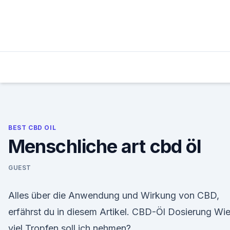
Skip
to
content
BEST CBD OIL
Menschliche art cbd öl
GUEST
Alles über die Anwendung und Wirkung von CBD,
erfährst du in diesem Artikel. CBD-Öl Dosierung Wi
viel Tropfen soll ich nehmen?