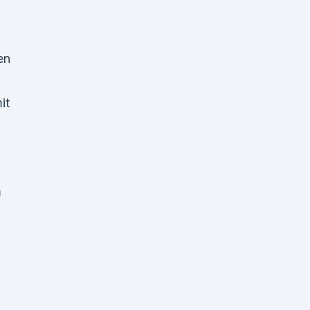
en
it
m