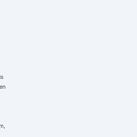
is
en
m,